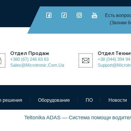
Есть вопро
(Звонки 
Отдел Продаж
Отдел Техн
+380 (67) 246 83 63
+38 (044) 394 94
Sales@microtronic.com.ua
Support@microt
е решения
Оборудование
ПО
Новости
tonika
Teltonika ADAS — Система помощи водите