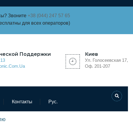
сы? Звоните
+38 (044) 247 57 65
бесплатны для всех операторов)
ической Поддержки
Киев
 13
Ул. Голосеевская 17,
ronic.com.ua
Оф. 201-207
Контакты
Рус.
лю