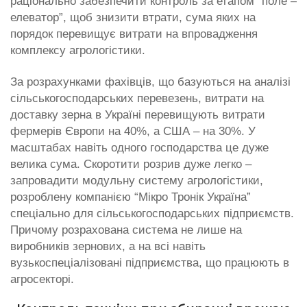
раціонально забезпечити контроль за етапом “поле –
елеватор”, щоб знизити втрати, сума яких на
порядок перевищує витрати на впровадження
комплексу агрологістики.
За розрахунками фахівців, що базуються на аналізі
сільськогосподарських перевезень, витрати на
доставку зерна в Україні перевищують витрати
фермерів Європи на 40%, а США – на 30%. У
масштабах навіть одного господарства це дуже
велика сума. Скоротити розрив дуже легко –
запровадити модульну систему агрологістики,
розроблену компанією “Мікро Тронік Україна”
спеціально для сільськогосподарських підприємств.
Причому розрахована система не лише на
виробників зернових, а на всі навіть
вузькоспеціалізовані підприємства, що працюють в
агросекторі.