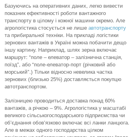
Базуючись на оперативних даних, легко вивести
показник ефективності роботи вантажного
транспорту в цілому і кожної машини окремо. Але
агрологістика стосується не лише
автотранспорту
та прибиральної техніки. На прикладі логістики
зернових вантажів в Україні можна побачити дещо
іншу картину. Наприклад, шлях зерна включає
маршрут: “поле – елеватор – залізнична станція,
поїзд”, або “поле-елеватор-порт (річковий або
морський”.) Тільки відносно невелика частка
зернових (близько 25%) доставляється покупцю
автотранспортом.
Залізницею проводиться доставка понад 60%
вантажів, а річкою – 9%. Агрологістика у масштабі
великого сільськогосподарського підприємства чи
об’єднання обов’язково включає всі ланки ланцюга.
Але в межах одного господарства цілком