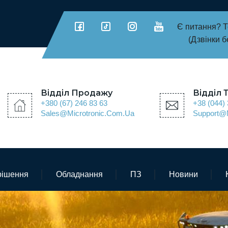
Є питання? 
(Дзвінки б
Відділ Продажу
Відділ 
+380 (67) 246 83 63
+38 (044) 
Sales@microtronic.com.ua
Support@m
рішення
Обладнання
ПЗ
Новини