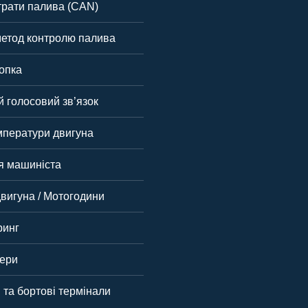
трати палива (CAN)
етод контролю палива
опка
 голосовий зв’язок
мператури двигуна
ія машиніста
вигуна / Мотогодини
ринг
ери
 та бортові термінали