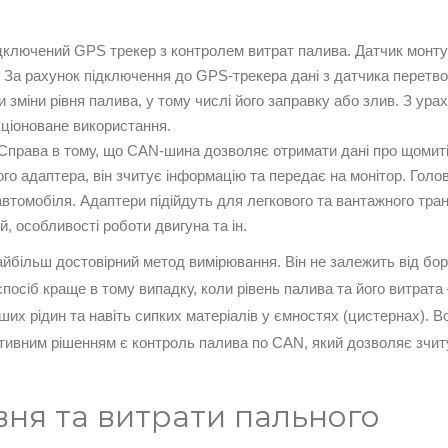
ідключений GPS трекер з контролем витрат палива. Датчик монтує
. За рахунок підключення до GPS-трекера дані з датчика перетво
зміни рівня палива, у тому числі його заправку або злив. З ур
кціоноване використання.
Справа в тому, що CAN-шина дозволяє отримати дані про щомиті ви
о адаптера, він зчитує інформацію та передає на монітор. Голов
втомобіля. Адаптери підійдуть для легкового та вантажного тран
, особливості роботи двигуна та ін.
йбільш достовірний метод вимірювання. Він не залежить від бор
осіб краще в тому випадку, коли рівень палива та його витрата 
их рідин та навіть сипких матеріалів у ємностях (цистернах). Во
ективним рішенням є контроль палива по CAN, який дозволяє зчит
ня та витрати пального