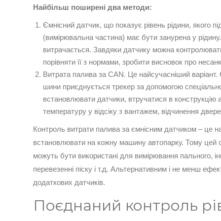
Найбільш поширені два методи:
Ємнісний датчик, що показує рівень рідини, якого п
(вимірювальна частина) має бути занурена у рідину
витрачається. Завдяки датчику можна контролювати 
порівняти її з нормами, зробити висновок про несан
Витрата палива за CAN. Це найсучасніший варіант. 
шини приєднується трекер за допомогою спеціальног
встановлювати датчики, втручатися в конструкцію а
температуру у відсіку з вантажем, відчинення дверей
Контроль витрати палива за ємнісним датчиком – це на
встановлювати на кожну машину автопарку. Тому цей сп
можуть бути використані для вимірювання пального, інш
перевезенні піску і т.д. Альтернативним і не менш еф
додаткових датчиків.
Поєднаний контроль рів