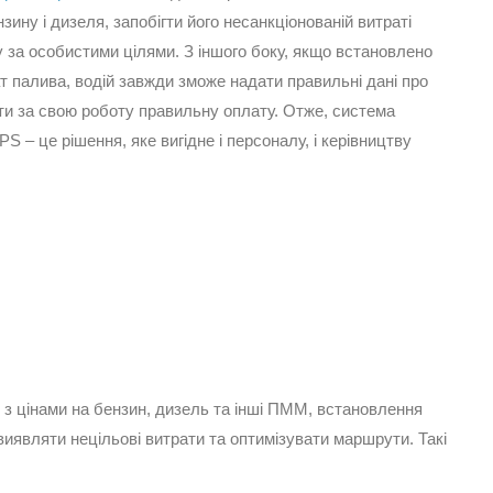
зину і дизеля, запобігти його несанкціонованій витраті
у за особистими цілями. З іншого боку, якщо встановлено
ат палива, водій завжди зможе надати правильні дані про
ти за свою роботу правильну оплату. Отже, система
 – це рішення, яке вигідне і персоналу, і керівництву
о з цінами на бензин, дизель та інші ПММ, встановлення
иявляти нецільові витрати та оптимізувати маршрути. Такі