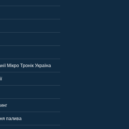
нії Мікро Тронік Україна
ї
инг
вня палива