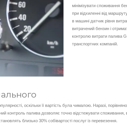
мінімізувати споживання бен
при відхиленні від маршрут
в машині датчик рівня витр
витрачений бензин і отрима
контролю витрати палива GPS
транспортних компаній.
пального
улярності, оскільки її вартість була чималою. Наразі, порівнян
ний контроль палива дозволяє точно відстежувати споживання, в
тановлять близько 30% собівартості послуг із перевезення.