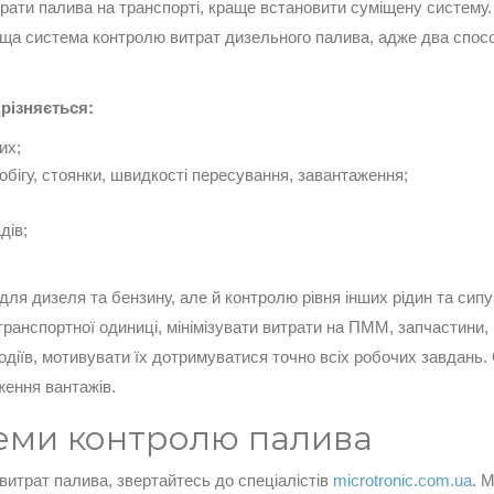
ати палива на транспорті, краще встановити суміщену систему.
ща система контролю витрат дизельного палива, адже два спос
різняється:
их;
бігу, стоянки, швидкості пересування, завантаження;
дів;
я дизеля та бензину, але й контролю рівня інших рідин та сипучо
ранспортної одиниці, мінімізувати витрати на ПММ, запчастини, 
одіїв, мотивувати їх дотримуватися точно всіх робочих завдань
ження вантажів.
еми контролю палива
витрат палива, звертайтесь до спеціалістів
microtronic.com.ua
. 