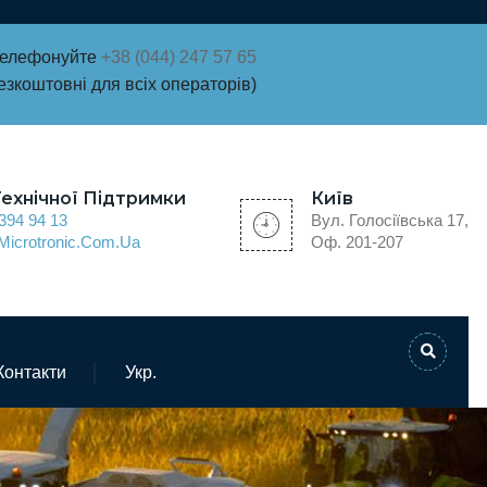
Телефонуйте
+38 (044) 247 57 65
езкоштовні для всіх операторів)
Технічної Підтримки
Київ
394 94 13
Вул. Голосіївська 17,
icrotronic.com.ua
Оф. 201-207
Контакти
Укр.