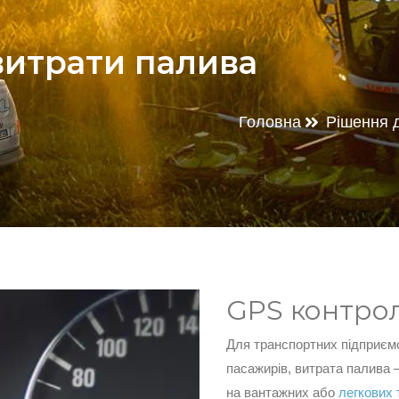
 витрати палива
Головна
Рішення д
GPS контрол
Для транспортних підприєм
пасажирів, витрата палива 
на вантажних або
легкових