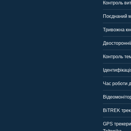
Контроль ви
Поєднаний м
Тривожна кн
Двосторонній
Контроль те
Ідентифікац
Час роботи д
Відеомоніто
BiTREK трек
GPS трекери