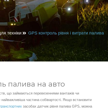
ля техніки
GPS контроль рівня і витрати палива
ь палива на авто
ств, що займаються перевезеннями вантажів чи
– найважливіша частина собівартості. Якщо встановити
 транспортних
засобах датчик рівня палива GPS, можна