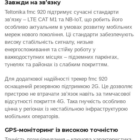
Завжди на зв’язку
Teltonika fmc 920 підтримує сучасні стандарти
зв’язку – LTE CAT M1 та NB-IoT, що робить його
особливо актуальним в умовах розвитку мобільних
мереж нового покоління. Ці стандарти забезпечують
високу стабільність сигналу, низьке
енергоспоживання та стійку роботу у
важкодоступних місцях – підземних паркінгах,
тунелях та районах із слабким покриттям.
Для додаткової надійності трекер fmc 920
оснащений резервною підтримкою 2G. Це дозволяє
пристрою не втрачати зв’язок навіть за тимчасової
відсутності покриття 4G. Така гнучкість особливо
цінна у регіонах із нестабільною інфраструктурою
мобільних операторів.
GPS-моніторинг із високою точністю
Точність позиціонування – ключова характеристика