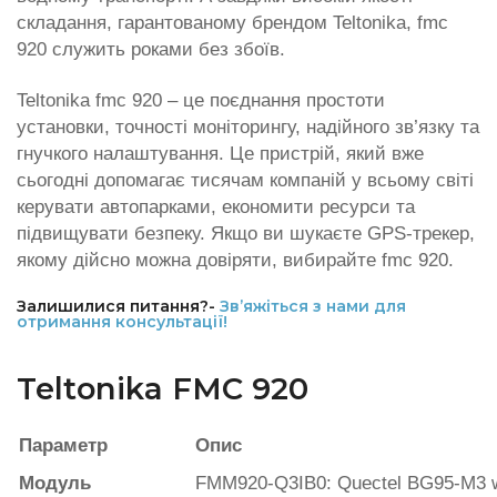
складання, гарантованому брендом Teltonika, fmc
920 служить роками без збоїв.
Teltonika fmc 920 – це поєднання простоти
установки, точності моніторингу, надійного зв’язку та
гнучкого налаштування. Це пристрій, який вже
сьогодні допомагає тисячам компаній у всьому світі
керувати автопарками, економити ресурси та
підвищувати безпеку. Якщо ви шукаєте GPS-трекер,
якому дійсно можна довіряти, вибирайте fmc 920.
Залишилися питання?-
Зв’яжіться з нами для
отримання консультації!
Teltonika FMС 920
Параметр
Опис
Модуль
FMM920-Q3IB0: Quectel BG95-M3 w