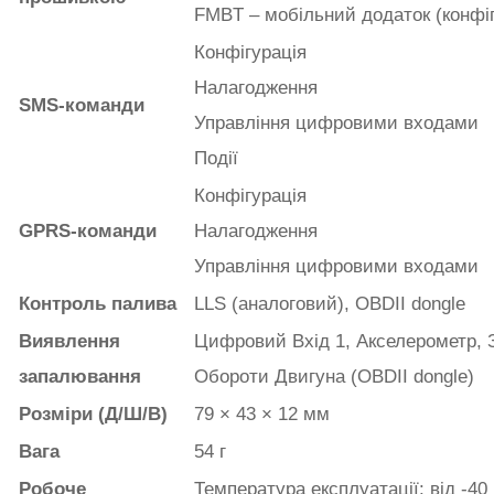
FMBT – мобільний додаток (конфі
Конфігурація
Налагодження
SMS-команди
Управління цифровими входами
Події
Конфігурація
GPRS-команди
Налагодження
Управління цифровими входами
Контроль палива
LLS (аналоговий), OBDII dongle
Виявлення
Цифровий Вхід 1, Акселерометр, 
запалювання
Обороти Двигуна (OBDII dongle)
Розміри
(Д/Ш/В)
79 × 43 × 12 мм
Вага
54 г
Робоче
Температура експлуатації: від -40