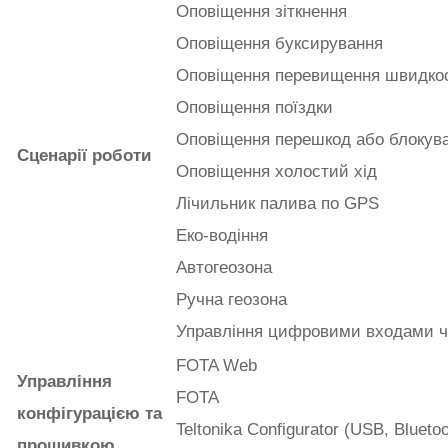
Оповіщення зіткнення
Оповіщення буксирування
Оповіщення перевищення швидкос
Оповіщення поїздки
Оповіщення перешкод або блокув
Сценарії роботи
Оповіщення холостий хід
Лічильник палива по GPS
Еко-водіння
Автогеозона
Ручна геозона
Управління цифровими входами че
FOTA Web
Управління
FOTA
конфігурацією та
Teltonika Configurator (USB, Bluetoo
прошивкою