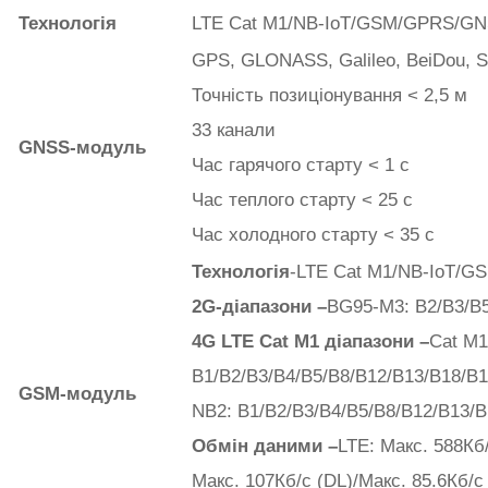
Технологія
LTE Cat M1/NB-IoT/GSM/GPRS/
GPS, GLONASS, Galileo, BeiDou,
Точність позиціонування < 2,5 м
33 канали
GNSS-модуль
Час гарячого старту
< 1 с
Час теплого старту
< 25 с
Час холодного старту
< 35 с
Технологія
-LTE Cat M1/NB-IoT/G
2G-діапазони –
BG95-M3: B2/B3/B
4G LTE Cat M1 діапазони –
Cat M1
B1/B2/B3/B4/B5/B8/B12/B13/B18/B
GSM-модуль
NB2: B1/B2/B3/B4/B5/B8/B12/B13/B
Обмін даними –
LTE: Макс. 588Кб
Макс. 107Кб/с (DL)/Макс. 85.6Кб/с