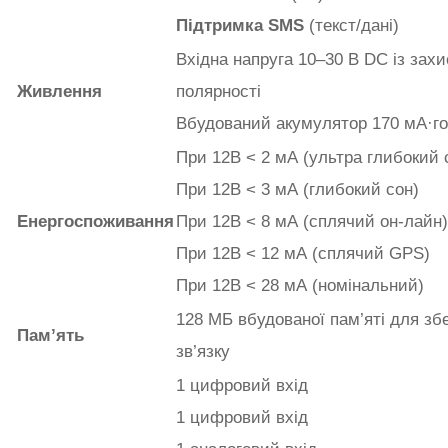
Підтримка SMS
(текст/дані)
Вхідна напруга 10–30 В DC із захи
Живлення
полярності
Вбудований акумулятор 170 мА·год
При 12В < 2 мА (ультра глибокий 
При 12В < 3 мА (
глибокий сон
)
Енергоспоживання
При 12В < 8 мА (
сплячий он-лайн
)
При 12В < 12 мА (
сплячий GPS
)
При 12В < 28 мА (
номінальний
)
128 МБ вбудованої пам’яті для збе
Пам’ять
зв’язку
1 цифровий вхід
1 цифровий вхід