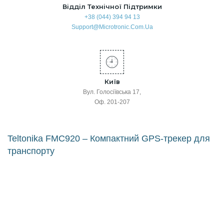
Відділ Технічної Підтримки
+38 (044) 394 94 13
Support@microtronic.com.ua
Київ
Вул. Голосіївська 17,
Оф. 201-207
Головна
GPS трекери та бортові термінали Teltonika
Teltonika FMC920 – Компактний GPS-трекер для
транспорту