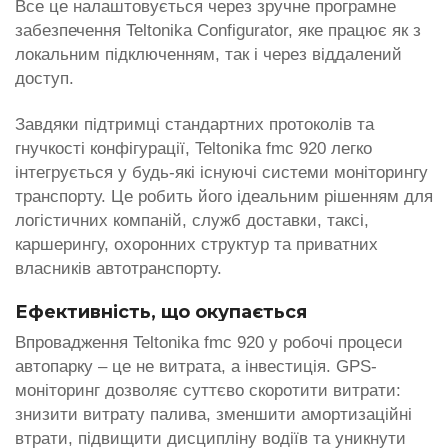
Все це налаштовується через зручне програмне
забезпечення Teltonika Configurator, яке працює як з
локальним підключенням, так і через віддалений
доступ.
Завдяки підтримці стандартних протоколів та
гнучкості конфігурації, Teltonika fmc 920 легко
інтегрується у будь-які існуючі системи моніторингу
транспорту. Це робить його ідеальним рішенням для
логістичних компаній, служб доставки, таксі,
каршерингу, охоронних структур та приватних
власників автотранспорту.
Ефективність, що окупається
Впровадження Teltonika fmc 920 у робочі процеси
автопарку – це не витрата, а інвестиція. GPS-
моніторинг дозволяє суттєво скоротити витрати:
знизити витрату палива, зменшити амортизаційні
втрати, підвищити дисципліну водіїв та уникнути