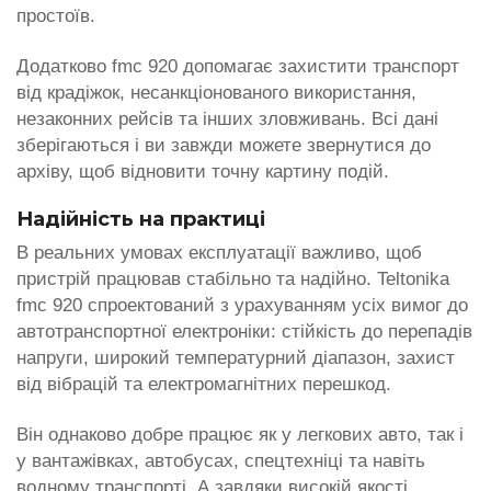
простоїв.
Додатково fmc 920 допомагає захистити транспорт
від крадіжок, несанкціонованого використання,
незаконних рейсів та інших зловживань. Всі дані
зберігаються і ви завжди можете звернутися до
архіву, щоб відновити точну картину подій.
Надійність на практиці
В реальних умовах експлуатації важливо, щоб
пристрій працював стабільно та надійно. Teltonika
fmc 920 спроектований з урахуванням усіх вимог до
автотранспортної електроніки: стійкість до перепадів
напруги, широкий температурний діапазон, захист
від вібрацій та електромагнітних перешкод.
Він однаково добре працює як у легкових авто, так і
у вантажівках, автобусах, спецтехніці та навіть
водному транспорті. А завдяки високій якості