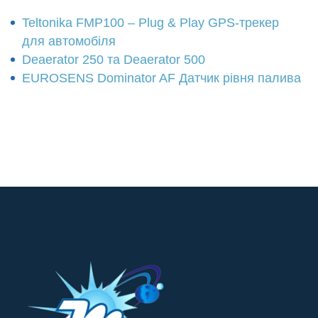
Teltonika FMP100 – Plug & Play GPS-трекер
для автомобіля
Deaerator 250 та Deaerator 500
EUROSENS Dominator AF Датчик рівня палива